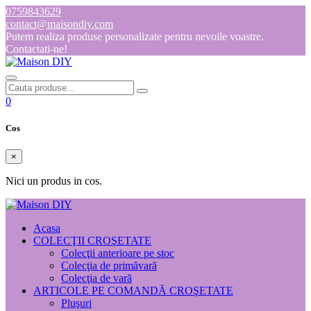
0759843629
contact@maisondiy.com
Putem realiza produse personalizate pentru nevoile voastre.
Contactati-ne!
0
Cos
×
Nici un produs in cos.
Acasa
COLECŢII CROŞETATE
Colecţii anterioare pe stoc
Colecţia de primăvară
Colecţia de vară
ARTICOLE PE COMANDĂ CROŞETATE
Pluşuri