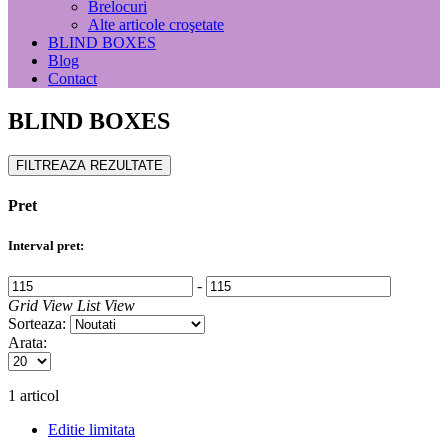
Brelocuri
Alte articole croşetate
BLIND BOXES
Blog
Contact
BLIND BOXES
FILTREAZA REZULTATE
Pret
Interval pret:
‐
Grid View
List View
Sorteaza:
Arata:
1 articol
Editie limitata