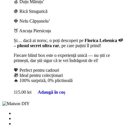
🍏 Duțu Măruțu’
🍇 Rică Strugurică
🍓 Nelu Căpșunelu’
🍑 Ancuța Piersicuța
Și… dacă ai noroc, o poți descoperi pe
Florica Lebenica 🍉
– plusul secret ultra rar
, pe care puțini îl prind!
Fiecare blind box este o experiență unică — nu știi ce
primești, dar știi sigur că te vei îndrăgosti de el!
💖 Perfect pentru cadouri
🎁 Ideal pentru colecționari
🔥 100% surpriză, 0% plictiseală
115.00
lei
Adaugă în coș