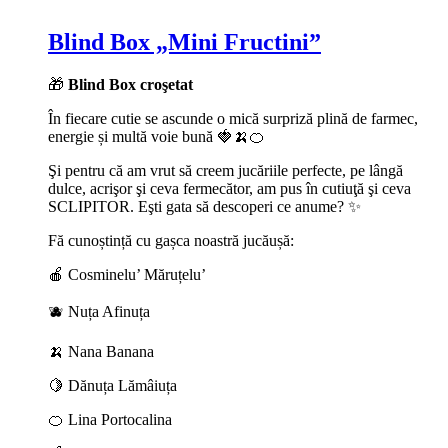
Blind Box „Mini Fructini”
🎁
Blind Box croşetat
În fiecare cutie se ascunde o mică surpriză plină de farmec,
energie și multă voie bună 🍓🍌🍊
Şi pentru că am vrut să creem jucăriile perfecte, pe lângă
dulce, acrişor şi ceva fermecător, am pus în cutiuţă şi ceva
SCLIPITOR. Eşti gata să descoperi ce anume? ✨
Fă cunoștință cu gașca noastră jucăușă:
🍎 Cosminelu’ Măruțelu’
🫐 Nuța Afinuța
🍌 Nana Banana
🍋 Dănuța Lămâiuța
🍊 Lina Portocalina