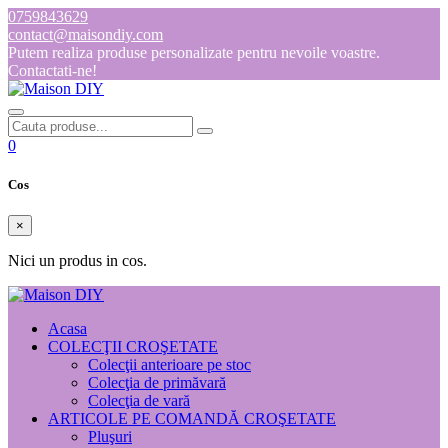
0759843629
contact@maisondiy.com
Putem realiza produse personalizate pentru nevoile voastre.
Contactati-ne!
0
Cos
×
Nici un produs in cos.
Acasa
COLECŢII CROŞETATE
Colecţii anterioare pe stoc
Colecţia de primăvară
Colecţia de vară
ARTICOLE PE COMANDĂ CROŞETATE
Pluşuri