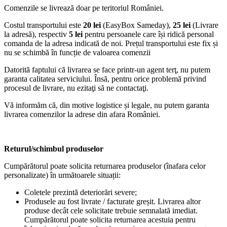
Comenzile se livrează doar pe teritoriul României.
Costul transportului este
20 lei
(EasyBox Sameday),
25 lei
(Livrare
la adresă), respectiv
5 lei
pentru persoanele care își ridică personal
comanda de la adresa indicată de noi. Prețul transportului este fix și
nu se schimbă în funcție de valoarea comenzii
Datorită faptului că livrarea se face printr-un agent terţ, nu putem
garanta calitatea serviciului. Însă, pentru orice problemă privind
procesul de livrare, nu ezitaţi să ne contactaţi.
Vă informăm că, din motive logistice și legale, nu putem garanta
livrarea comenzilor la adrese din afara României.
Returul/schimbul produselor
Cumpărătorul poate solicita returnarea produselor (înafara celor
personalizate) în următoarele situații:
Coletele prezintă deteriorări severe;
Produsele au fost livrate / facturate greșit. Livrarea altor
produse decât cele solicitate trebuie semnalată imediat.
Cumpărătorul poate solicita returnarea acestuia pentru