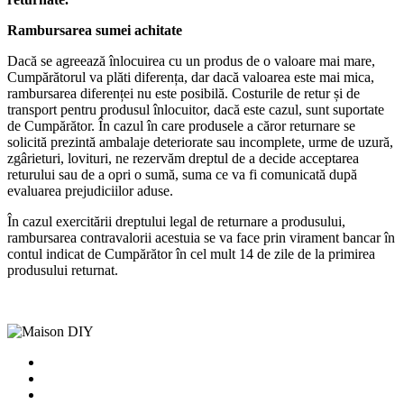
Rambursarea sumei achitate
Dacă se agreează înlocuirea cu un produs de o valoare mai mare,
Cumpărătorul va plăti diferența, dar dacă valoarea este mai mica,
rambursarea diferenței nu este posibilă. Costurile de retur și de
transport pentru produsul înlocuitor, dacă este cazul, sunt suportate
de Cumpărător. În cazul în care produsele a căror returnare se
solicită prezintă ambalaje deteriorate sau incomplete, urme de uzură,
zgârieturi, lovituri, ne rezervăm dreptul de a decide acceptarea
returului sau de a opri o sumă, suma ce va fi comunicată după
evaluarea prejudiciilor aduse.
În cazul exercitării dreptului legal de returnare a produsului,
rambursarea contravalorii acestuia se va face prin virament bancar în
contul indicat de Cumpărător în cel mult 14 de zile de la primirea
produsului returnat.