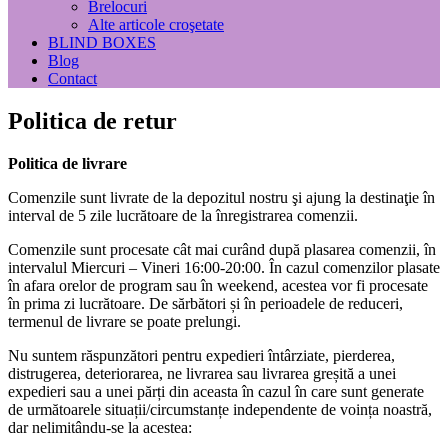
Brelocuri
Alte articole croşetate
BLIND BOXES
Blog
Contact
Politica de retur
Politica de livrare
Comenzile sunt livrate de la depozitul nostru şi ajung la destinaţie în
interval de 5 zile lucrătoare de la înregistrarea comenzii.
Comenzile sunt procesate cât mai curând după plasarea comenzii, în
intervalul Miercuri – Vineri 16:00-20:00. În cazul comenzilor plasate
în afara orelor de program sau în weekend, acestea vor fi procesate
în prima zi lucrătoare. De sărbători și în perioadele de reduceri,
termenul de livrare se poate prelungi.
Nu suntem răspunzători pentru expedieri întârziate, pierderea,
distrugerea, deteriorarea, ne livrarea sau livrarea greșită a unei
expedieri sau a unei părți din aceasta în cazul în care sunt generate
de următoarele situații/circumstanțe independente de voința noastră,
dar nelimitându-se la acestea: