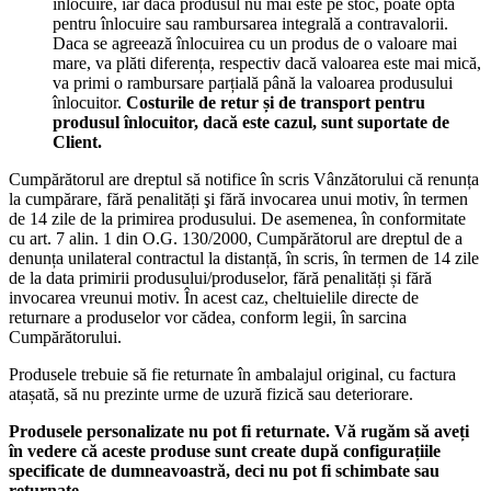
înlocuire, iar dacă produsul nu mai este pe stoc, poate opta
pentru înlocuire sau rambursarea integrală a contravalorii.
Daca se agreează înlocuirea cu un produs de o valoare mai
mare, va plăti diferența, respectiv dacă valoarea este mai mică,
va primi o rambursare parțială până la valoarea produsului
înlocuitor.
Costurile de retur și de transport pentru
produsul înlocuitor, dacă este cazul, sunt suportate de
Client.
Cumpărătorul are dreptul să notifice în scris Vânzătorului că renunța
la cumpărare, fără penalități şi fără invocarea unui motiv, în termen
de 14 zile de la primirea produsului. De asemenea, în conformitate
cu art. 7 alin. 1 din O.G. 130/2000, Cumpărătorul are dreptul de a
denunța unilateral contractul la distanță, în scris, în termen de 14 zile
de la data primirii produsului/produselor, fără penalități și fără
invocarea vreunui motiv. În acest caz, cheltuielile directe de
returnare a produselor vor cădea, conform legii, în sarcina
Cumpărătorului.
Produsele trebuie să fie returnate în ambalajul original, cu factura
atașată, să nu prezinte urme de uzură fizică sau deteriorare.
Produsele personalizate nu pot fi returnate. Vă rugăm să aveți
în vedere că aceste produse sunt create după configurațiile
specificate de dumneavoastră, deci nu pot fi schimbate sau
returnate.