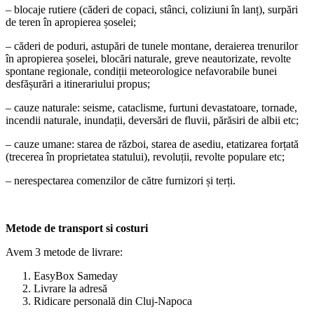
– blocaje rutiere (căderi de copaci, stânci, coliziuni în lanț), surpări
de teren în apropierea șoselei;
– căderi de poduri, astupări de tunele montane, deraierea trenurilor
în apropierea șoselei, blocări naturale, greve neautorizate, revolte
spontane regionale, condiții meteorologice nefavorabile bunei
desfășurări a itinerariului propus;
– cauze naturale: seisme, cataclisme, furtuni devastatoare, tornade,
incendii naturale, inundații, deversări de fluvii, părăsiri de albii etc;
– cauze umane: starea de război, starea de asediu, etatizarea forțată
(trecerea în proprietatea statului), revoluții, revolte populare etc;
– nerespectarea comenzilor de către furnizori și terți.
Metode de transport si costuri
Avem 3 metode de livrare:
EasyBox Sameday
Livrare la adresă
Ridicare personală din Cluj-Napoca